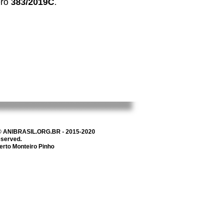
ero
383/2019C
.
 © ANIBRASIL.ORG.BR - 2015-2020
reserved.
erto Monteiro Pinho