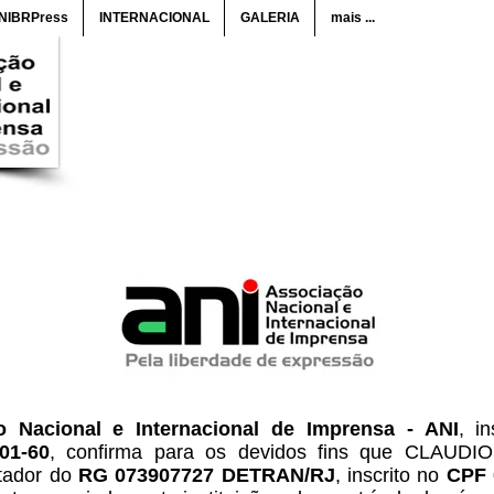
ANIBRPress
INTERNACIONAL
GALERIA
mais ...
 Nacional e Internacional de Imprensa - ANI
, i
001-60
, confirma para os devidos fins que CLAU
rtador do
RG 073907727 DETRAN/RJ
, inscrito no
CPF 