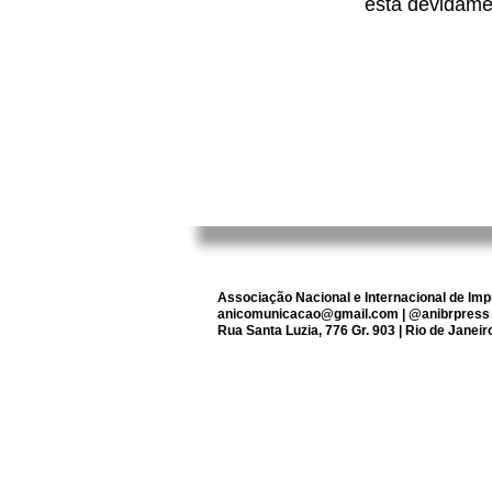
está devidame
Associação Nacional e Internacional de Imp
anicomunicacao@gmail.com
| @anibrpress 
Rua Santa Luzia, 776 Gr. 903 | Rio de Janeir