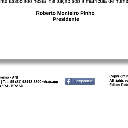
nte associado nesta instituição sob a matrícula de núm
Roberto Monteiro Pinho
Presidente
Copyright
rensa - ANI
All rights 
Compartilhe
| Tel.: 55 (21) 98442-8890 whatsapp
Editor: Rob
o / RJ - BRASIL