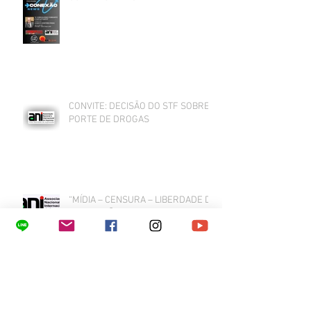
CONVITE: DECISÃO DO STF SOBRE
PORTE DE DROGAS
“MÍDIA – CENSURA – LIBERDADE DE
EXPRESSÃO”
As redes sociais no Banco dos Réus