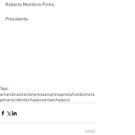
Roberto Monteiro Pinho
Presidente
Tags:
ani
anibrasil
anibrpress
anipress
press
futebol
nota
pesar
acidente
chapecoense
chapeco