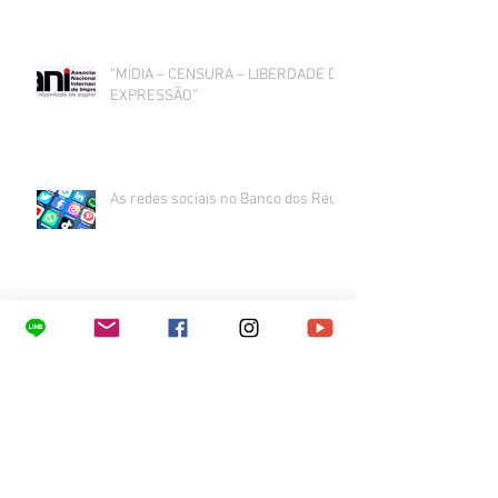
“MÍDIA – CENSURA – LIBERDADE DE
EXPRESSÃO”
As redes sociais no Banco dos Réus
CONVITE - REUNIÃO MENSAL 9/abr
REUNIÃO MENSAL - Convite