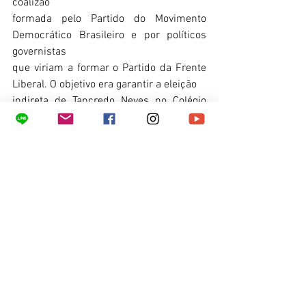
coalizão
formada pelo Partido do Movimento 
Democrático Brasileiro e por políticos 
governistas
que viriam a formar o Partido da Frente 
Liberal. O objetivo era garantir a eleição
indireta de Tancredo Neves no Colégio 
Eleitoral.
No final de 1984, Hélio Fernandes 
ganhou na Justiça uma ação de 
indenização
movida contra a União, pelos danos 
financeiros que a censura e a 
perseguição política
promovida pelos governos militares 
causaram à Tribuna da Imprensa.
Nos anos 1990, o jornalista continuou 