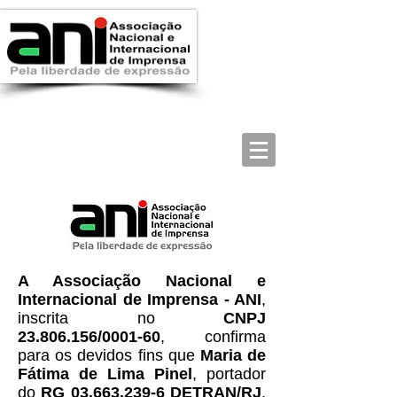
A Associação Nacional e
Internacional de Imprensa - ANI
,
inscrita no
CNPJ
23.806.156
/0001-60
, confirma
para os devidos fins que
Maria de
Fátima de Lima Pinel
, portador
do
RG
03.663.239-6
DETRAN/RJ
,