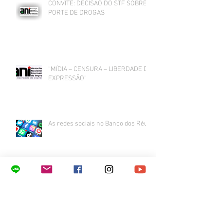
CONVITE: DECISÃO DO STF SOBRE
PORTE DE DROGAS
“MÍDIA – CENSURA – LIBERDADE DE
EXPRESSÃO”
As redes sociais no Banco dos Réus
CONVITE - REUNIÃO MENSAL 9/abr