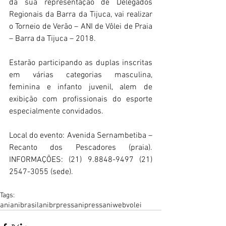
da sua representação de Delegados 
Regionais da Barra da Tijuca, vai realizar 
o Torneio de Verão – ANI de Vôlei de Praia 
– Barra da Tijuca – 2018.
Estarão participando as duplas inscritas 
em várias categorias masculina, 
feminina e infanto juvenil, alem de 
exibição com profissionais do esporte 
especialmente convidados. 
Local do evento: Avenida Sernambetiba – 
Recanto dos Pescadores (praia). 
INFORMAÇÕES: (21) 9.8848-9497 (21) 
2547-3055 (sede).
Tags:
ani
anibrasil
anibrpress
anipress
aniweb
volei