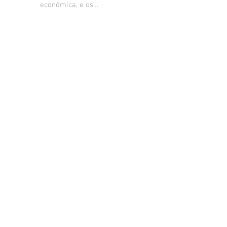
econômica, e os
principais fatores que
estão levando ao
descrédito da imprensa