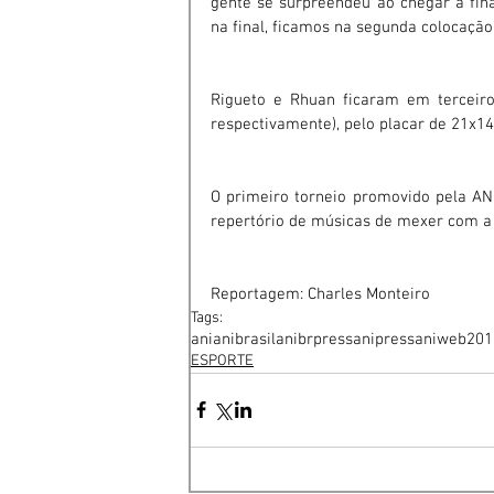
gente se surpreendeu ao chegar à fina
na final, ficamos na segunda colocação”
Rigueto e Rhuan ficaram em terceiro 
respectivamente), pelo placar de 21x14
O primeiro torneio promovido pela AN
repertório de músicas de mexer com a
Reportagem: Charles Monteiro
Tags:
ani
anibrasil
anibrpress
anipress
aniweb
201
ESPORTE