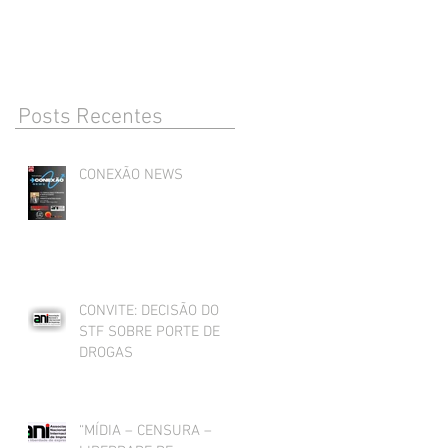
DROGAS
Posts Recentes
CONEXÃO NEWS
CONVITE: DECISÃO DO
STF SOBRE PORTE DE
DROGAS
“MÍDIA – CENSURA –