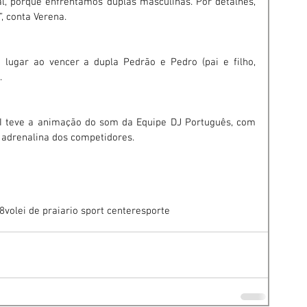
l, porque enfrentamos duplas masculinas. Por detalhes, 
, conta Verena.
lugar ao vencer a dupla Pedrão e Pedro (pai e filho, 
.
I teve a animação do som da Equipe DJ Português, com 
 adrenalina dos competidores.
8
volei de praia
rio sport center
esporte