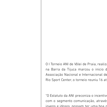
O I Torneio ANI de Vôlei de Praia, real
na Barra da Tijuca marcou o inicio d
Associação Nacional e Internacional de
Rio Sport Center, o torneio reuniu 16 a
“O Estatuto da ANI preconiza o incenti
com o segmento comunicação, através 
jovens e idosos, possam ter uma boa qua