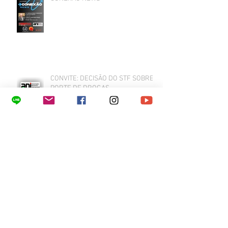
CONVITE: DECISÃO DO STF SOBRE
PORTE DE DROGAS
“MÍDIA – CENSURA – LIBERDADE DE
EXPRESSÃO”
As redes sociais no Banco dos Réus