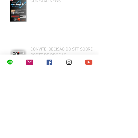
CONEXÃO NEWS
CONVITE: DECISÃO DO STF SOBRE
PORTE DE DROGAS
“MÍDIA – CENSURA – LIBERDADE DE
EXPRESSÃO”
As redes sociais no Banco dos Réus