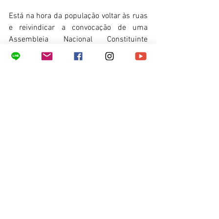
Está na hora da população voltar às ruas 
e reivindicar a convocação de uma 
Assembleia Nacional Constituinte 
exclusiva, pois, só assim, poderá garantir 
que todas as reformas necessárias 
sejam debatidas por todas as entidades 
representativas da sociedade, e não por 
esse Congresso desacreditado e 
comprometido. Neste sentido já caminha 
no Congresso a proposta deste projeto.
Para um País melhor e mais justo a 
solução passa por um Plebiscito e evolui 
para uma nova Constituinte. Vamos 
todos lutar por isso. Pensar no país, na 
população carente, no sofrimento de 
milhões que sequer consegue o alimento 
do dia-dia, por essas razões é mais do 