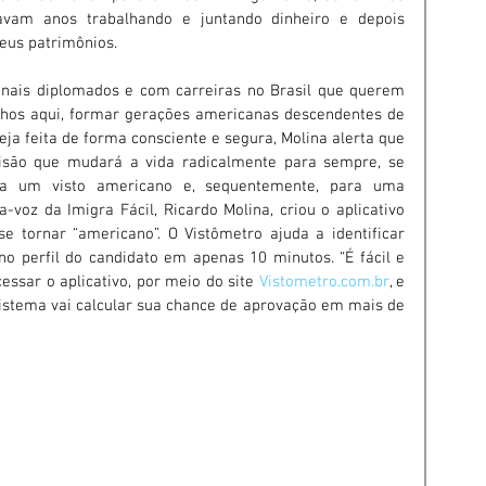
avam anos trabalhando e juntando dinheiro e depois 
seus patrimônios.
nais diplomados e com carreiras no Brasil que querem 
ilhos aqui, formar gerações americanas descendentes de 
ja feita de forma consciente e segura, Molina alerta que 
isão que mudará a vida radicalmente para sempre, se 
ra um visto americano e, sequentemente, para uma 
-voz da Imigra Fácil, Ricardo Molina, criou o aplicativo 
 tornar “americano”. O Vistômetro ajuda a identificar 
o perfil do candidato em apenas 10 minutos. “É fácil e 
essar o aplicativo, por meio do site 
Vistometro.com.br
, e 
sistema vai calcular sua chance de aprovação em mais de 