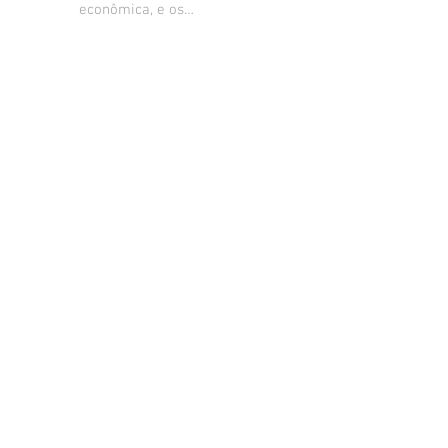
econômica, e os
principais fatores que
estão levando ao
descrédito da imprensa