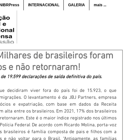
ANIBRPress
INTERNACIONAL
GALERIA
mais ...
hares de brasileiros foram
os e não retornaram!
de 19.599 declarações de saída definitiva do país. 
e decidiram viver fora do país foi de 15.923, o que 
igrações. O levantamento é da JBJ Partners, empresa 
gócios e expatriação, com base em dados da Receita 
 alta entre os brasileiros. Em 2021, 17% dos brasileiros 
etornaram. Este é o maior índice registrado nos últimos 
Polícia Federal De acordo com Ricardo Molina, porta-voz 
es brasileiros é família composta de pais e filhos com a 
 e não voltar para o Brasil. “Antigamente, as famílias 