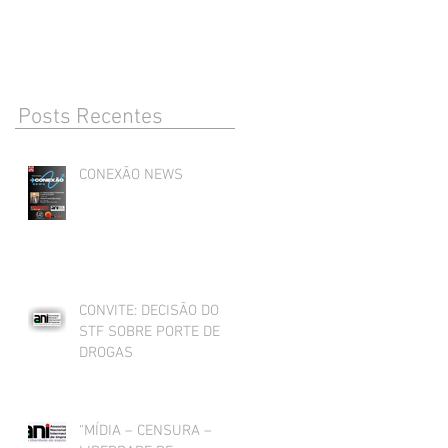
DROGAS
Posts Recentes
CONEXÃO NEWS
CONVITE: DECISÃO DO
STF SOBRE PORTE DE
DROGAS
“MÍDIA – CENSURA –