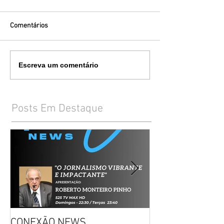
Comentários
Escreva um comentário
Posts Em Destaque
CONEXÃO NEWS
CONVITE: DECI