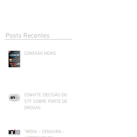
DROGAS
Posts Recentes
CONEXÃO NEWS
CONVITE: DECISÃO DO
STF SOBRE PORTE DE
DROGAS
“MÍDIA – CENSURA –