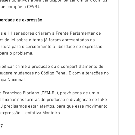
sses objetivos a ANI vai disponibilizar um link com os 
 que compõe a CEVRJ.
iberdade de expressão
os e 11 senadores criaram a Frente Parlamentar de 
s de lei sobre o tema já foram apresentados na 
rtura para o cerceamento à liberdade de expressão, 
para o problema.
tipificar crime a produção ou o compartilhamento de 
s sugere mudanças no Código Penal. E com alterações no 
nça Nacional.
o Francisco Floriano (DEM-RJ), prevê pena de um a 
rticipar nas tarefas de produção e divulgação de fake 
J precisamos estar atentos, para que esse movimento 
e expressão – enfatiza Monteiro
17