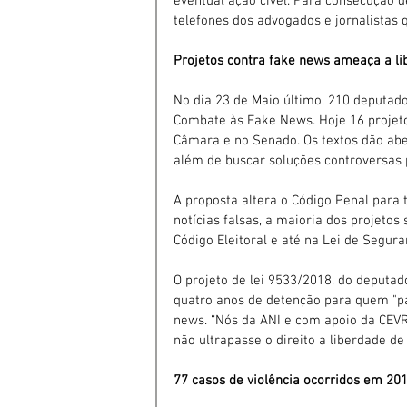
eventual ação cível. Para consecução de
telefones dos advogados e jornalistas
Projetos contra fake news ameaça a l
No dia 23 de Maio último, 210 deputad
Combate às Fake News. Hoje 16 projeto
Câmara e no Senado. Os textos dão abe
além de buscar soluções controversas 
A proposta altera o Código Penal para 
notícias falsas, a maioria dos projeto
Código Eleitoral e até na Lei de Segura
O projeto de lei 9533/2018, do deputad
quatro anos de detenção para quem "pa
news. “Nós da ANI e com apoio da CEVR
não ultrapasse o direito a liberdade d
77 casos de violência ocorridos em 20