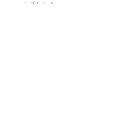
econômica, e os
principais fatores que
estão levando ao
descrédito da imprensa