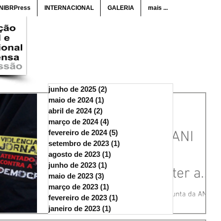
ANIBRPress
INTERNACIONAL
GALERIA
mais ...
junho de 2025
(2)
2 posts
maio de 2024
(1)
1 post
abril de 2024
(2)
2 posts
ANI web
março de 2024
(4)
4 posts
fevereiro de 2024
Desagravo público: ANI
(5)
5 posts
setembro de 2023
(1)
1 post
aprova o desagravo
agosto de 2023
(1)
1 post
junho de 2023
(1)
1 post
público para combater a
maio de 2023
(3)
3 posts
março de 2023
(1)
1 post
liberdade de expressão e a
ANIBRPress Aprovada na reunião conjunta da ANI e
fevereiro de 2023
(1)
1 post
CEVRJ deliberação na qual o instituto do desagravo
violênc
janeiro de 2023
(1)
1 post
público é uma medida da Associação...