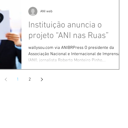
ANI web
Instituição anuncia o
projeto “ANI nas Ruas”
wallysou.com via ANIBRPress O presidente da
Associação Nacional e Internacional de Imprensa
(ANI), jornalista Roberto Monteiro Pinho,...
1
2