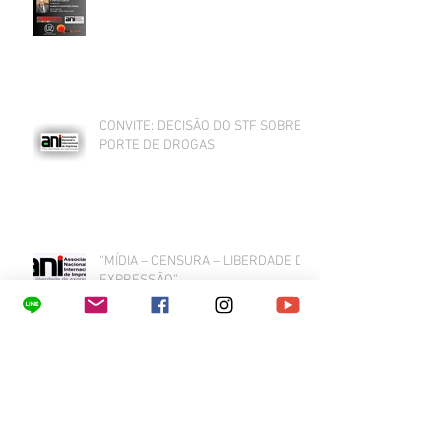
CONVITE: DECISÃO DO STF SOBRE
PORTE DE DROGAS
“MÍDIA – CENSURA – LIBERDADE DE
EXPRESSÃO”
As redes sociais no Banco dos Réus