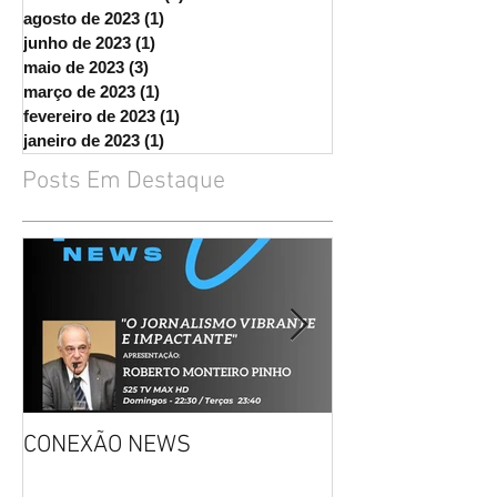
fevereiro de 2024
(5)
5 posts
setembro de 2023
(1)
1 post
agosto de 2023
(1)
1 post
junho de 2023
(1)
1 post
maio de 2023
(3)
3 posts
março de 2023
(1)
1 post
fevereiro de 2023
(1)
1 post
janeiro de 2023
(1)
1 post
Posts Em Destaque
CONEXÃO NEWS
CONVITE: DECI